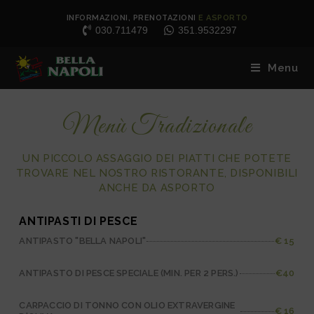
INFORMAZIONI, PRENOTAZIONI
E ASPORTO
030.711479
351.9532297
Menu
Menù Tradizionale
UN PICCOLO ASSAGGIO DEI PIATTI CHE POTETE
TROVARE NEL NOSTRO RISTORANTE, DISPONIBILI
ANCHE DA ASPORTO
ANTIPASTI DI PESCE
ANTIPASTO "BELLA NAPOLI"
€ 15
ANTIPASTO DI PESCE SPECIALE (MIN. PER 2 PERS.)
€40
CARPACCIO DI TONNO CON OLIO EXTRAVERGINE
€ 16