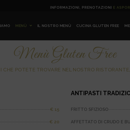
INFORMAZIONI, PRENOTAZIONI
E ASPO
SIAMO
MENÙ
IL NOSTRO MENÙ
CUCINA GLUTEN FREE
ME
Menù Gluten Free
TI CHE POTETE TROVARE NEL NOSTRO RISTORANTE,
ANTIPASTI TRADIZI
€ 15
FRITTO SFIZIOSO
€ 20
AFFETTATO DI CRUDO E B