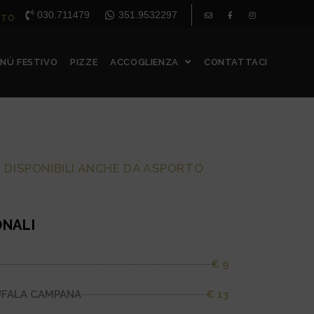
030.711479
351.9532297
RTO
NÙ FESTIVO
PIZZE
ACCOGLIENZA
CONTATTACI
 DISPONIBILI ANCHE DA ASPORTO
ONALI
€ 9
UFALA CAMPANA
€ 13