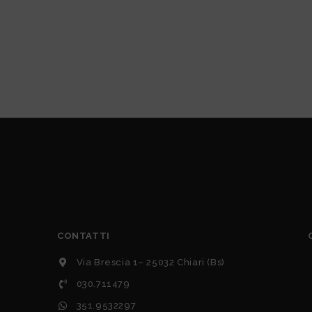
CONTATTI
Via Brescia 1– 25032 Chiari (Bs)
030.711479
351.9532297