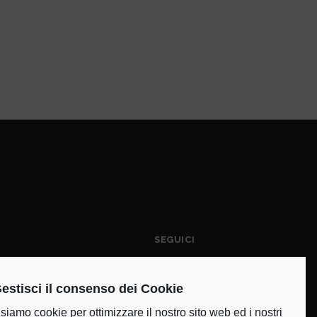
SEGUICI
 Tradizionale
o
estisci il consenso dei Cookie
 Gluten Free
siamo cookie per ottimizzare il nostro sito web ed i nostri