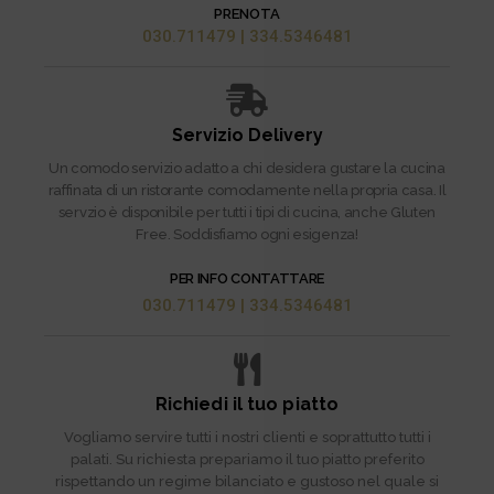
PRENOTA
030.711479 | 334.5346481
Servizio Delivery
Un comodo servizio adatto a chi desidera gustare la cucina
raffinata di un ristorante comodamente nella propria casa. Il
servzio è disponibile per tutti i tipi di cucina, anche Gluten
Free. Soddisfiamo ogni esigenza!
PER INFO CONTATTARE
030.711479 | 334.5346481
Richiedi il tuo piatto
Vogliamo servire tutti i nostri clienti e soprattutto tutti i
palati. Su richiesta prepariamo il tuo piatto preferito
rispettando un regime bilanciato e gustoso nel quale si