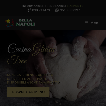
INFORMAZIONI, PRENOTAZIONI
E ASPORTO
030.711479
351.9532297
Menu
Cucina
Gluten
Free
SCARICA IL MENÙ COMPLETO
DI TUTTI I NOSTRI PIATTI,
DISPONIBILI ANCHE DA ASPORTO
DOWNLOAD MENÙ